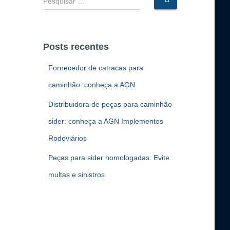
e
s
q
u
Posts recentes
i
s
Fornecedor de catracas para
a
caminhão: conheça a AGN
r
p
Distribuidora de peças para caminhão
o
r
sider: conheça a AGN Implementos
:
Rodoviários
Peças para sider homologadas: Evite
multas e sinistros