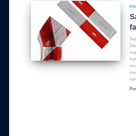
FAI
S
f
Tem
Des
reg
fro
mot
mai
cam
Po