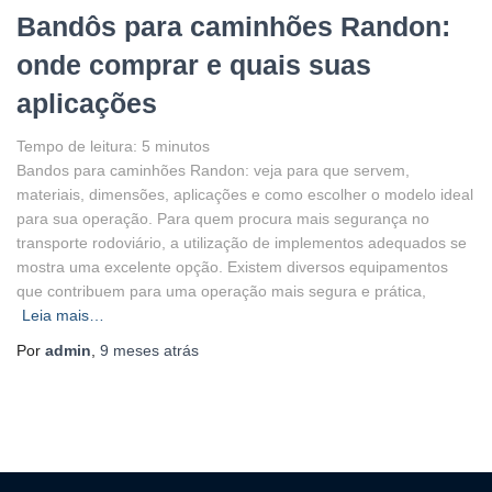
Bandôs para caminhões Randon:
onde comprar e quais suas
aplicações
Tempo de leitura:
5
minutos
Bandos para caminhões Randon: veja para que servem,
materiais, dimensões, aplicações e como escolher o modelo ideal
para sua operação. Para quem procura mais segurança no
transporte rodoviário, a utilização de implementos adequados se
mostra uma excelente opção. Existem diversos equipamentos
que contribuem para uma operação mais segura e prática,
Leia mais…
Por
admin
,
9 meses
atrás