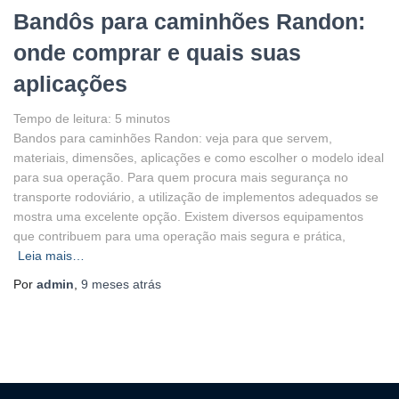
Bandôs para caminhões Randon:
onde comprar e quais suas
aplicações
Tempo de leitura:
5
minutos
Bandos para caminhões Randon: veja para que servem,
materiais, dimensões, aplicações e como escolher o modelo ideal
para sua operação. Para quem procura mais segurança no
transporte rodoviário, a utilização de implementos adequados se
mostra uma excelente opção. Existem diversos equipamentos
que contribuem para uma operação mais segura e prática,
Leia mais…
Por
admin
,
9 meses
atrás