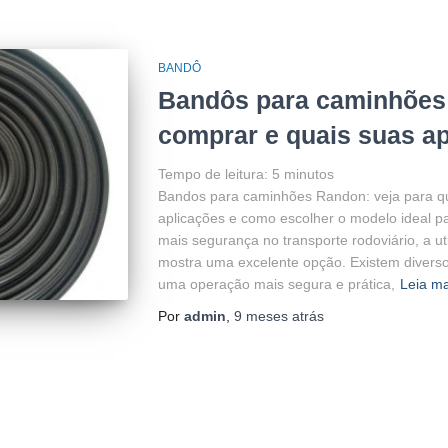
BANDÔ
Bandôs para caminhões
comprar e quais suas a
Tempo de leitura:
5
minutos
Bandos para caminhões Randon: veja para qu
aplicações e como escolher o modelo ideal 
mais segurança no transporte rodoviário, a 
mostra uma excelente opção. Existem divers
uma operação mais segura e prática,
Leia m
Por
admin
,
9 meses
atrás