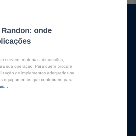
 Randon: onde
plicações
e servem, materiais, dimensões,
para sua operação. Para quem procura
utilização de implementos adequados se
os equipamentos que contribuem para
ais…