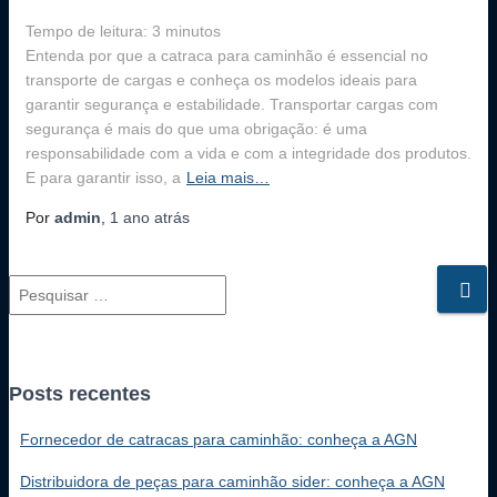
Tempo de leitura:
3
minutos
Entenda por que a catraca para caminhão é essencial no
transporte de cargas e conheça os modelos ideais para
garantir segurança e estabilidade. Transportar cargas com
segurança é mais do que uma obrigação: é uma
responsabilidade com a vida e com a integridade dos produtos.
E para garantir isso, a
Leia mais…
Por
admin
,
1 ano
atrás
P
e
s
q
u
Posts recentes
i
s
Fornecedor de catracas para caminhão: conheça a AGN
a
Distribuidora de peças para caminhão sider: conheça a AGN
r