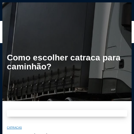
ALTERNAR
NAVEGAÇÃO
HOME
BLOG
CONTATO
Como escolher catraca para
caminhão?
CATRACAS