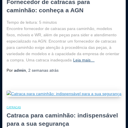
Fornecedor de catracas para
caminhão: conheça a AGN
Tempo de leitura:
5
minutos
Encontre fornecedor de catracas para caminhão, modelos
fixos, móveis e WR, além de peças para sider e atendimento
especializado na AGN. Encontrar um fornecedor de catracas
para caminhão exige atenção à procedência das peças, à
variedade de modelos e à capacidade da empresa de orientar
a compra. Uma catraca inadequada
Leia mais…
Por
admin
,
2 semanas
atrás
CATRACAS
Catraca para caminhão: indispensável
para a sua segurança