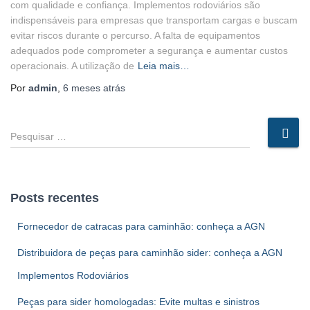
com qualidade e confiança. Implementos rodoviários são
indispensáveis para empresas que transportam cargas e buscam
evitar riscos durante o percurso. A falta de equipamentos
adequados pode comprometer a segurança e aumentar custos
operacionais. A utilização de
Leia mais…
Por
admin
,
6 meses
atrás
P
e
s
q
u
Posts recentes
i
s
Fornecedor de catracas para caminhão: conheça a AGN
a
r
Distribuidora de peças para caminhão sider: conheça a AGN
p
Implementos Rodoviários
o
r
Peças para sider homologadas: Evite multas e sinistros