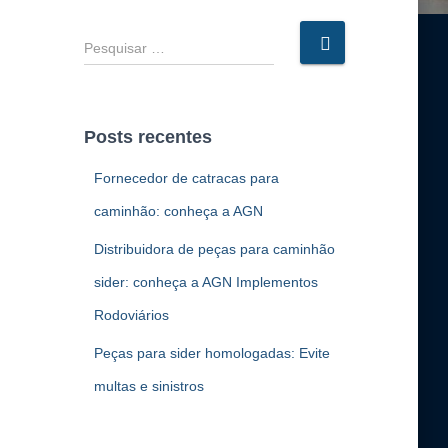
P
e
s
q
u
Posts recentes
i
s
Fornecedor de catracas para
a
caminhão: conheça a AGN
r
p
Distribuidora de peças para caminhão
o
r
sider: conheça a AGN Implementos
:
Rodoviários
Peças para sider homologadas: Evite
multas e sinistros