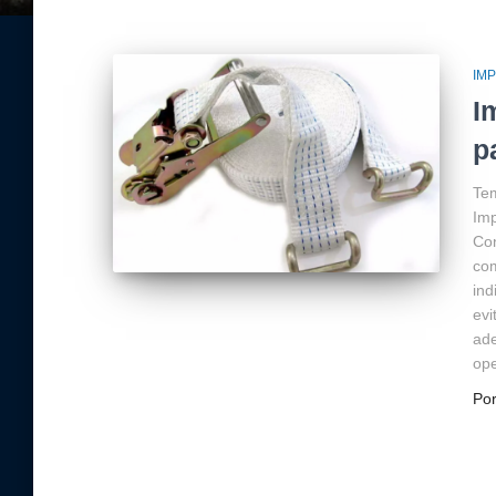
IM
I
p
Tem
Imp
Con
com
ind
evi
ad
ope
Po