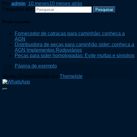
Por
admin
,
10 meses
10 meses
atrás
Pesquisar por:
Posts recentes
Fornecedor de catracas para caminhão: conheça a
AGN
Distribuidora de peças para caminhão sider: conheça a
AGN Implementos Rodoviários
Peças para sider homologadas: Evite multas e sinistros
Página de exemplo
Hestia | Desenvolvido por
ThemeIsle