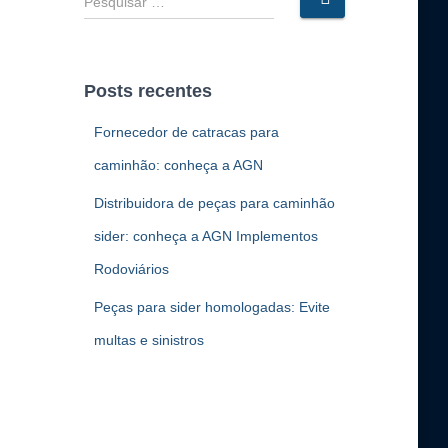
e
s
q
u
Posts recentes
i
s
Fornecedor de catracas para
a
caminhão: conheça a AGN
r
p
Distribuidora de peças para caminhão
o
r
sider: conheça a AGN Implementos
:
Rodoviários
Peças para sider homologadas: Evite
multas e sinistros