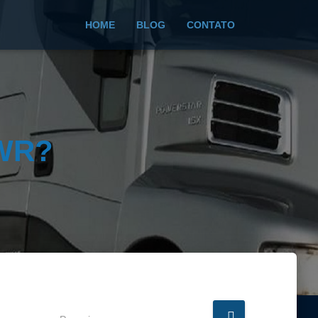
HOME
BLOG
CONTATO
 WR?
P