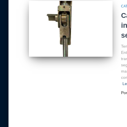
CA
C
i
s
Tem
Ent
tra
seg
mai
com
Le
Po