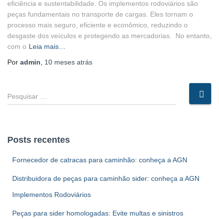
eficiência e sustentabilidade. Os implementos rodoviários são
peças fundamentais no transporte de cargas. Eles tornam o
processo mais seguro, eficiente e econômico, reduzindo o
desgaste dos veículos e protegendo as mercadorias. No entanto,
com o
Leia mais…
Por
admin
,
10 meses
atrás
P
e
s
q
u
Posts recentes
i
s
Fornecedor de catracas para caminhão: conheça a AGN
a
r
Distribuidora de peças para caminhão sider: conheça a AGN
p
Implementos Rodoviários
o
r
Peças para sider homologadas: Evite multas e sinistros