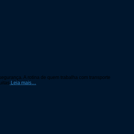
egurança. A rotina de quem trabalha com transporte
uitas
Leia mais…