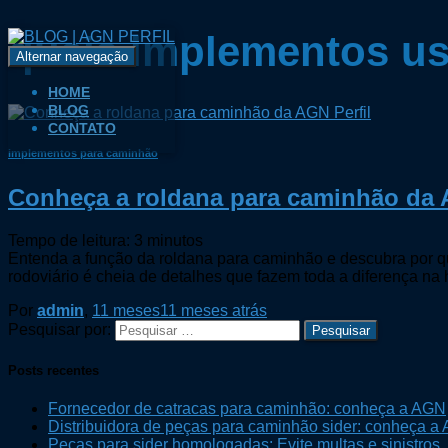
quais implementos us
Alternar navegação
HOME
BLOG
CONTATO
implementos para caminhão
Conheça a roldana para caminhão da 
Tempo de leitura:
3
minutos
Entenda a função da roldana para caminhão e descubra por qu
rodoviário é cheia de detalhes que fazem toda a diferença na 
Por
admin
,
11 meses
11 meses
atrás
Pesquisar por:
Posts recentes
Fornecedor de catracas para caminhão: conheça a AGN
Distribuidora de peças para caminhão sider: conheça 
Peças para sider homologadas: Evite multas e sinistros