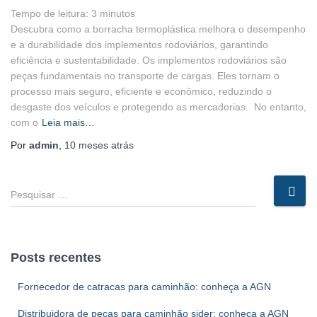
Tempo de leitura:
3
minutos
Descubra como a borracha termoplástica melhora o desempenho
e a durabilidade dos implementos rodoviários, garantindo
eficiência e sustentabilidade. Os implementos rodoviários são
peças fundamentais no transporte de cargas. Eles tornam o
processo mais seguro, eficiente e econômico, reduzindo o
desgaste dos veículos e protegendo as mercadorias. No entanto,
com o
Leia mais…
Por
admin
,
10 meses
atrás
P
e
s
q
u
Posts recentes
i
s
Fornecedor de catracas para caminhão: conheça a AGN
a
r
Distribuidora de peças para caminhão sider: conheça a AGN