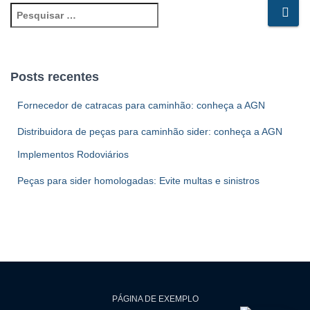
P
e
s
q
u
Posts recentes
i
s
Fornecedor de catracas para caminhão: conheça a AGN
a
r
Distribuidora de peças para caminhão sider: conheça a AGN
p
Implementos Rodoviários
o
r
Peças para sider homologadas: Evite multas e sinistros
:
PÁGINA DE EXEMPLO