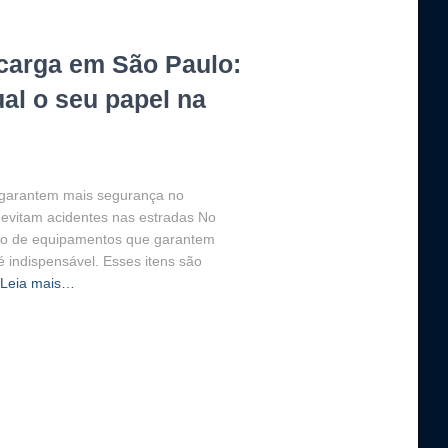
carga em São Paulo:
al o seu papel na
garantem mais segurança no
e evitam acidentes nas estradas No
ação de equipamentos que garantem
 indispensável. Esses itens são
Leia mais…