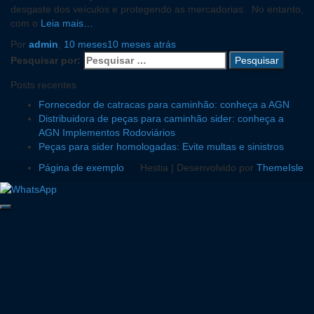
desgaste dos veículos e protegendo as mercadorias. No entanto,
com o
Leia mais…
Por
admin
,
10 meses
10 meses
atrás
Pesquisar por:
Posts recentes
Fornecedor de catracas para caminhão: conheça a AGN
Distribuidora de peças para caminhão sider: conheça a
AGN Implementos Rodoviários
Peças para sider homologadas: Evite multas e sinistros
Página de exemplo
Hestia | Desenvolvido por
ThemeIsle