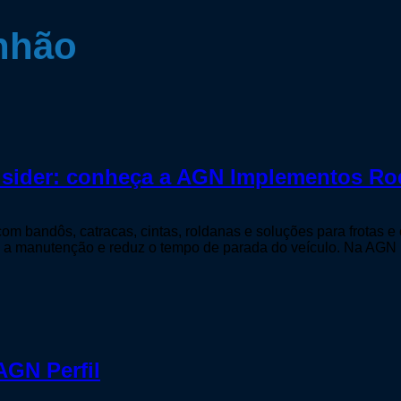
nhão
o sider: conheça a AGN Implementos Ro
m bandôs, catracas, cintas, roldanas e soluções para frotas e 
a a manutenção e reduz o tempo de parada do veículo. Na AGN
AGN Perfil