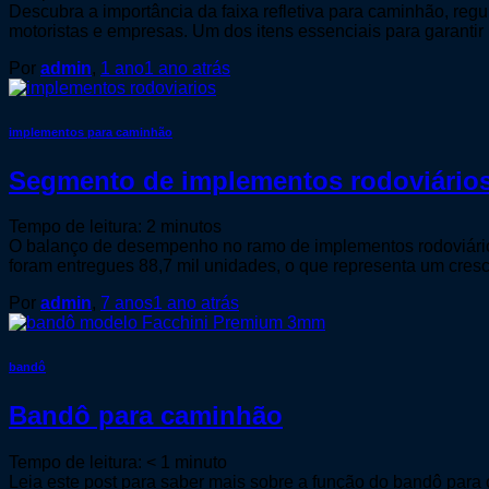
Descubra a importância da faixa refletiva para caminhão, regu
motoristas e empresas. Um dos itens essenciais para garantir ma
Por
admin
,
1 ano
1 ano
atrás
implementos para caminhão
Segmento de implementos rodoviários
Tempo de leitura:
2
minutos
O balanço de desempenho no ramo de implementos rodoviários
foram entregues 88,7 mil unidades, o que representa um cr
Por
admin
,
7 anos
1 ano
atrás
bandô
Bandô para caminhão
Tempo de leitura:
< 1
minuto
Leia este post para saber mais sobre a função do bandô para c