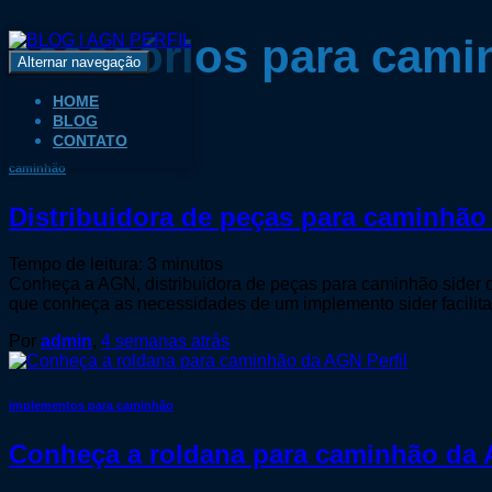
acessórios para cami
Alternar navegação
HOME
BLOG
CONTATO
caminhão
Distribuidora de peças para caminhã
Tempo de leitura:
3
minutos
Conheça a AGN, distribuidora de peças para caminhão sider co
que conheça as necessidades de um implemento sider facilit
Por
admin
,
4 semanas
atrás
implementos para caminhão
Conheça a roldana para caminhão da 