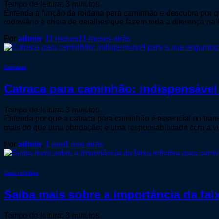
Tempo de leitura:
3
minutos
Entenda a função da roldana para caminhão e descubra por qu
rodoviário é cheia de detalhes que fazem toda a diferença na 
Por
admin
,
11 meses
11 meses
atrás
Catracas
Catraca para caminhão: indispensável
Tempo de leitura:
3
minutos
Entenda por que a catraca para caminhão é essencial no tran
mais do que uma obrigação: é uma responsabilidade com a vida
Por
admin
,
1 ano
1 ano
atrás
faixa refletiva
Saiba mais sobre a importância da fai
Tempo de leitura:
3
minutos