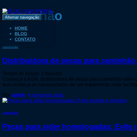
caminhão
Alternar navegação
HOME
BLOG
CONTATO
caminhão
Distribuidora de peças para caminhã
Tempo de leitura:
3
minutos
Conheça a AGN, distribuidora de peças para caminhão sider co
que conheça as necessidades de um implemento sider facilit
Por
admin
,
4 semanas
atrás
caminhão
Peças para sider homologadas: Evite m