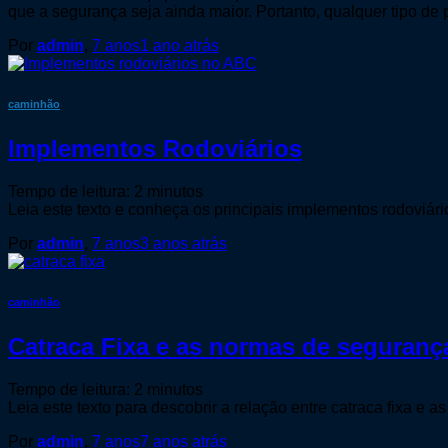
que a segurança seja ainda maior. Portanto, qualquer tipo d
Por
admin
,
7 anos
1 ano
atrás
caminhão
Implementos Rodoviários
Tempo de leitura:
2
minutos
Leia este texto e conheça os principais implementos rodoviári
Por
admin
,
7 anos
3 anos
atrás
caminhão
Catraca Fixa e as normas de seguranç
Tempo de leitura:
2
minutos
Leia este texto para descobrir a relação entre catraca fixa e
Por
admin
,
7 anos
7 anos
atrás