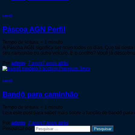
bandô
Páscoa AGN Perfil
Tempo de leitura:
< 1
minuto
A Páscoa AGN significa ser novo todos os dias. Que tal nest
seu caminhão ou outro veículo. E o coelho? Você já descobriu
Por
admin
,
7 anos
7 anos
atrás
bandô
Bandô para caminhão
Tempo de leitura:
< 1
minuto
Leia este post para saber mais sobre a função do bandô para c
Por
admin
,
7 anos
7 anos
atrás
Pesquisar por: