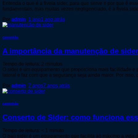
Entenda o que é a fivela sider, para que serve e por que é es
fundamentais, mas muitas vezes negligenciado, é a fivela si
Por
admin
,
1 ano
1 ano
atrás
caminhão
A importância da manutenção de side
Tempo de leitura:
2
minutos
O sider é um equipamento que proporciona mais facilidade e pr
lateral e faz com que a segurança seja ainda maior. Por isso,
Por
admin
,
7 anos
7 anos
atrás
caminhão
Conserto de Sider: como funciona es
Tempo de leitura:
< 1
minuto
O baú sider é um equipamento que facilita ao máximo a vida d