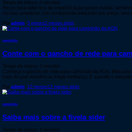
Tempo de leitura:
4
minutos
Peças para sider fora de especificação geram multas, sinistro
viu isso acontecer. Um componente adquirido por preço, sem
Por
admin
,
3 meses
2 meses
atrás
caminhão
Conte com o gancho de rede para ca
Tempo de leitura:
3
minutos
Conheça o gancho de rede para caminhão da AGN, feito para s
mais do que resistência: exige confiança. E quando o assun
Por
admin
,
12 meses
12 meses
atrás
caminhão
Saiba mais sobre a fivela sider
Tempo de leitura:
3
minutos