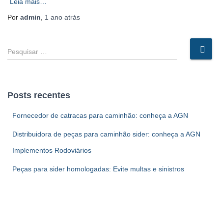
Leia mais…
Por
admin
,
1 ano
atrás
P
e
s
q
u
Posts recentes
i
s
Fornecedor de catracas para caminhão: conheça a AGN
a
r
Distribuidora de peças para caminhão sider: conheça a AGN
p
Implementos Rodoviários
o
r
Peças para sider homologadas: Evite multas e sinistros
: