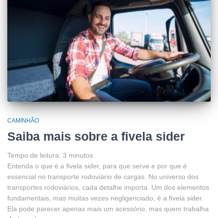
CAMINHÃO
Saiba mais sobre a fivela sider
Tempo de leitura:
3
minutos
Entenda o que é a fivela sider, para que serve e por que é
essencial no transporte rodoviário de cargas. No universo dos
transportes rodoviários, cada detalhe importa. Um dos elementos
fundamentais, mas muitas vezes negligenciado, é a fivela sider.
Ela pode parecer apenas mais um acessório, mas quem trabalha