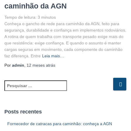
caminhão da AGN
Tempo de leitura:
3
minutos
Conheça o gancho de rede para caminhão da AGN, feito para
segurança, durabilidade e confiança em implementos rodoviários.
A rotina de quem trabalha com transporte pesado exige mais do
que resistência: exige confiança. E quando o assunto é manter
cargas seguras em movimento, cada componente do caminhão
faz diferença. Entre
Leia mais…
Por
admin
,
12 meses
atrás
P
e
s
q
u
Posts recentes
i
s
Fornecedor de catracas para caminhão: conheça a AGN
a