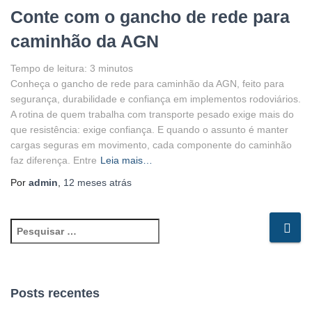
Conte com o gancho de rede para
caminhão da AGN
Tempo de leitura:
3
minutos
Conheça o gancho de rede para caminhão da AGN, feito para
segurança, durabilidade e confiança em implementos rodoviários.
A rotina de quem trabalha com transporte pesado exige mais do
que resistência: exige confiança. E quando o assunto é manter
cargas seguras em movimento, cada componente do caminhão
faz diferença. Entre
Leia mais…
Por
admin
,
12 meses
atrás
P
e
s
q
u
Posts recentes
i