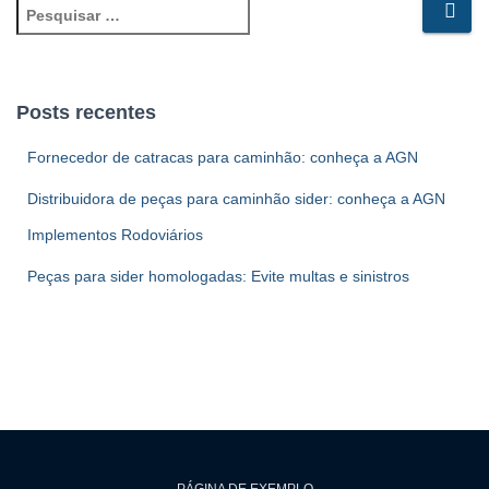
P
e
s
q
u
Posts recentes
i
s
Fornecedor de catracas para caminhão: conheça a AGN
a
Distribuidora de peças para caminhão sider: conheça a AGN
r
p
Implementos Rodoviários
o
r
Peças para sider homologadas: Evite multas e sinistros
: