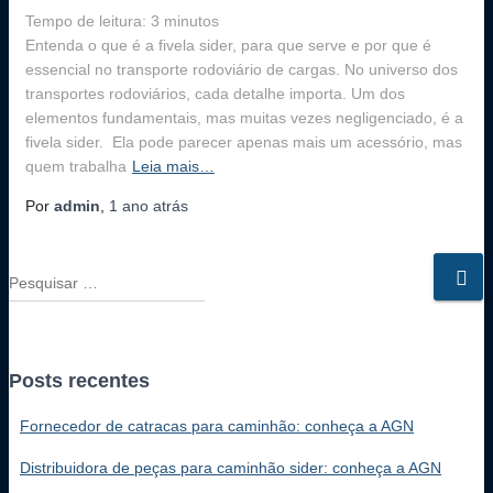
Tempo de leitura:
3
minutos
Entenda o que é a fivela sider, para que serve e por que é
essencial no transporte rodoviário de cargas. No universo dos
transportes rodoviários, cada detalhe importa. Um dos
elementos fundamentais, mas muitas vezes negligenciado, é a
fivela sider. Ela pode parecer apenas mais um acessório, mas
quem trabalha
Leia mais…
Por
admin
,
1 ano
atrás
P
e
s
q
u
Posts recentes
i
s
Fornecedor de catracas para caminhão: conheça a AGN
a
r
Distribuidora de peças para caminhão sider: conheça a AGN
p