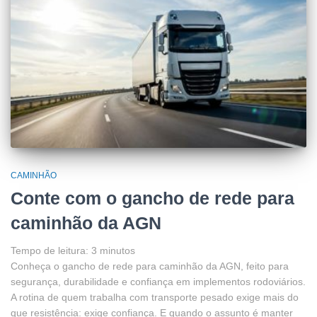
CAMINHÃO
Conte com o gancho de rede para
caminhão da AGN
Tempo de leitura:
3
minutos
Conheça o gancho de rede para caminhão da AGN, feito para
segurança, durabilidade e confiança em implementos rodoviários.
A rotina de quem trabalha com transporte pesado exige mais do
que resistência: exige confiança. E quando o assunto é manter