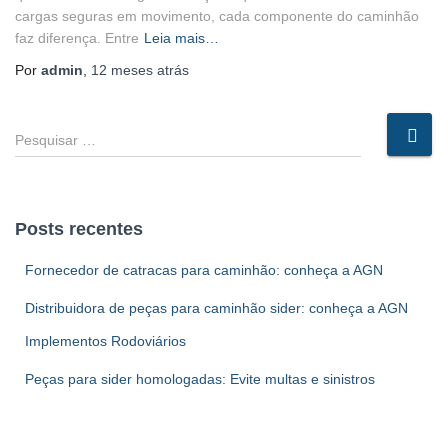
cargas seguras em movimento, cada componente do caminhão
faz diferença. Entre
Leia mais…
Por
admin
,
12 meses
atrás
P
e
s
q
u
Posts recentes
i
s
Fornecedor de catracas para caminhão: conheça a AGN
a
r
Distribuidora de peças para caminhão sider: conheça a AGN
p
Implementos Rodoviários
o
r
Peças para sider homologadas: Evite multas e sinistros
: