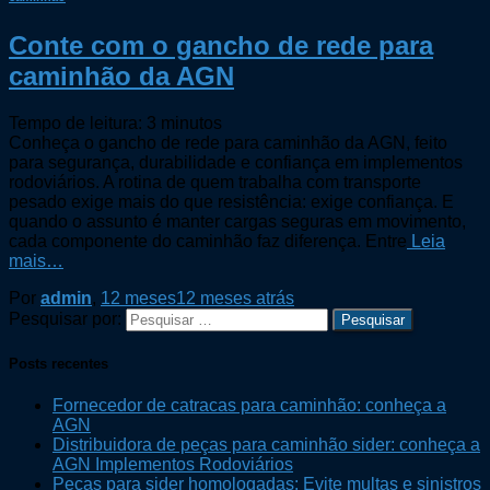
Conte com o gancho de rede para
caminhão da AGN
Tempo de leitura:
3
minutos
Conheça o gancho de rede para caminhão da AGN, feito
para segurança, durabilidade e confiança em implementos
rodoviários. A rotina de quem trabalha com transporte
pesado exige mais do que resistência: exige confiança. E
quando o assunto é manter cargas seguras em movimento,
cada componente do caminhão faz diferença. Entre
Leia
mais…
Por
admin
,
12 meses
12 meses
atrás
Pesquisar por:
Posts recentes
Fornecedor de catracas para caminhão: conheça a
AGN
Distribuidora de peças para caminhão sider: conheça a
AGN Implementos Rodoviários
Peças para sider homologadas: Evite multas e sinistros