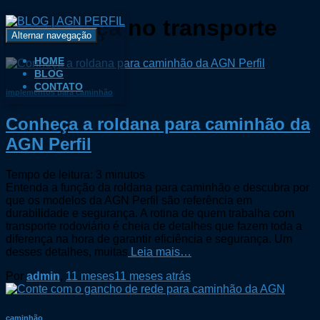
segurança no transporte
Alternar navegação
HOME
BLOG
CONTATO
implementos para caminhão
Conheça a roldana para caminhão da
AGN Perfil
Tempo de leitura:
3
minutos
Entenda a função da roldana para caminhão e descubra por
que os modelos da AGN Perfil são referência em
durabilidade e segurança. A rotina de quem trabalha com
transporte rodoviário é cheia de detalhes que fazem toda a
diferença na hora de garantir eficiência e segurança. Um
desses detalhes, muitas
Leia mais…
Por
admin
,
11 meses
11 meses
atrás
caminhão