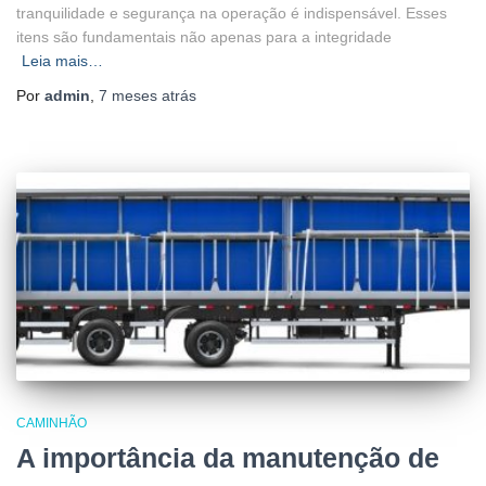
tranquilidade e segurança na operação é indispensável. Esses
itens são fundamentais não apenas para a integridade
Leia mais…
Por
admin
,
7 meses
atrás
CAMINHÃO
A importância da manutenção de